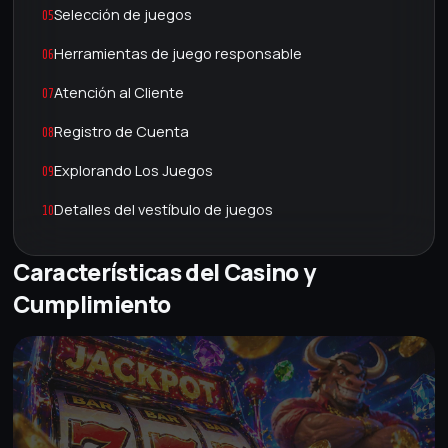
Selección de juegos
05
Herramientas de juego responsable
06
Atención al Cliente
07
Registro de Cuenta
08
Explorando Los Juegos
09
Detalles del vestíbulo de juegos
10
Casino en vivo
11
Características del Casino y
Guía de Bonos: Devolución de Efectivo, Giros
12
Cumplimiento
Gratis y Torneos
Aplicación Móvil
13
Programa VIP
14
Pagos seguros y protección del jugador
15