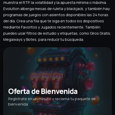
muestra el RTP, la volatilidad y la apuesta mínima o máxima.
Evolution alberga mesas de ruleta y blackjack, y también hay
programas de juegos con asientos disponibles las 24 horas
del día. Crea una fila que te siga en todos los dispositivos
mediante Favoritos y Jugados recientemente. También
puedes usar filtros de estudio y etiquetas, como Giros Gratis,
Megaways y Botes, para reducir tu búsqueda.
Oferta de Bienvenida
Regístrate en un minuto y reclama tu paquete de
bienvenida.
Detalles