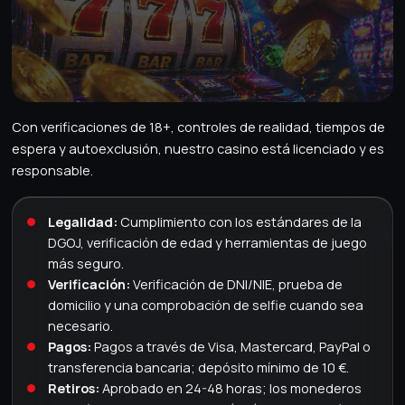
Juego Responsable: Límites, Control De Riesgo Y
16
La Política De Mayores De 18 Años
Estrategia para Nuevos Jugadores
17
Preguntas frecuentes
18
Con verificaciones de 18+, controles de realidad, tiempos de
espera y autoexclusión, nuestro casino está licenciado y es
responsable.
Legalidad:
Cumplimiento con los estándares de la
DGOJ, verificación de edad y herramientas de juego
más seguro.
Verificación:
Verificación de DNI/NIE, prueba de
domicilio y una comprobación de selfie cuando sea
necesario.
Pagos:
Pagos a través de Visa, Mastercard, PayPal o
transferencia bancaria; depósito mínimo de 10 €.
Retiros:
Aprobado en 24-48 horas; los monederos