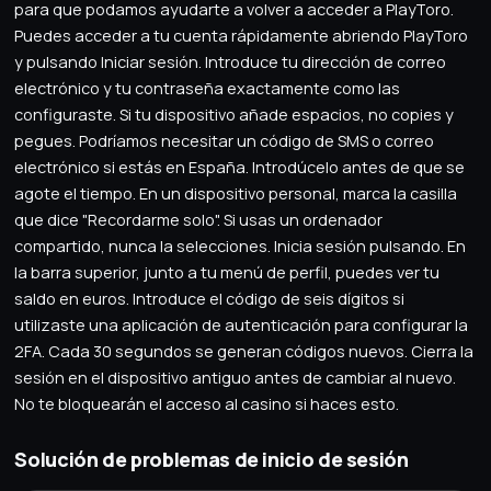
para que podamos ayudarte a volver a acceder a PlayToro.
Puedes acceder a tu cuenta rápidamente abriendo PlayToro
y pulsando Iniciar sesión. Introduce tu dirección de correo
electrónico y tu contraseña exactamente como las
configuraste. Si tu dispositivo añade espacios, no copies y
pegues. Podríamos necesitar un código de SMS o correo
electrónico si estás en España. Introdúcelo antes de que se
agote el tiempo. En un dispositivo personal, marca la casilla
que dice "Recordarme solo". Si usas un ordenador
compartido, nunca la selecciones. Inicia sesión pulsando. En
la barra superior, junto a tu menú de perfil, puedes ver tu
saldo en euros. Introduce el código de seis dígitos si
utilizaste una aplicación de autenticación para configurar la
2FA. Cada 30 segundos se generan códigos nuevos. Cierra la
sesión en el dispositivo antiguo antes de cambiar al nuevo.
No te bloquearán el acceso al casino si haces esto.
Solución de problemas de inicio de sesión