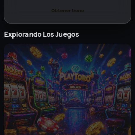
Obtener bono
Explorando Los Juegos