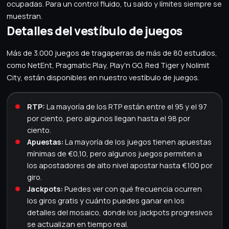
ocupadas. Para un control fluido, tu saldo y límites siempre se
muestran.
Detalles del vestíbulo de juegos
Más de 3.000 juegos de tragaperras de más de 80 estudios,
como NetEnt, Pragmatic Play, Play'n GO, Red Tiger y Nolimit
City, están disponibles en nuestro vestíbulo de juegos.
RTP:
La mayoría de los RTP están entre el 95 y el 97
por ciento, pero algunos llegan hasta el 98 por
ciento.
Apuestas:
La mayoría de los juegos tienen apuestas
mínimas de €0,10, pero algunos juegos permiten a
los apostadores de alto nivel apostar hasta €100 por
giro.
Jackpots:
Puedes ver con qué frecuencia ocurren
los giros gratis y cuánto puedes ganar en los
detalles del mosaico, donde los jackpots progresivos
se actualizan en tiempo real.