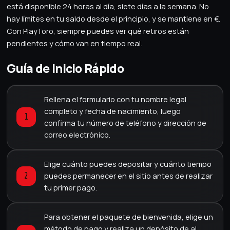
está disponible 24 horas al día, siete días a la semana. No
hay límites en tu saldo desde el principio, y se mantiene en €.
Con PlayToro, siempre puedes ver qué retiros están
pendientes y cómo van en tiempo real.
Guía de Inicio Rápido
Rellena el formulario con tu nombre legal
completo y fecha de nacimiento, luego
confirma tu número de teléfono y dirección de
correo electrónico.
Elige cuánto puedes depositar y cuánto tiempo
puedes permanecer en el sitio antes de realizar
tu primer pago.
Para obtener el paquete de bienvenida, elige un
método de pago y realiza un depósito de al