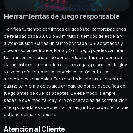
Herramientas de juego responsable
Planifica tu tiempo con límites de depósito, comprobaciones
de realidad cada 30, 60 o 90 minutos, tiempos de espera y
autoexclusión. Ganas un punto por cada 10 € apostados y
puedes subir de Bronce, Plata y Oro. Luego puedes canjear
tus puntos por fondos de bonos, y las tarifas se muestran
claramente en tu monedero. Las recargas, paquetes de giros
y a veces ofertas locales especiales están entre las
selecciones semanales. Para que todo sea justo, nuestro
casino te informa de cualquier regla de bonos específica del
juego antes de que los aceptes. De ese modo, siempre
sabes lo que importa. PlayToro coloca tablas de contribución
y temporizadores que cuentan atrás junto a cada oferta que
está actualmente abierta.
Atención al Cliente